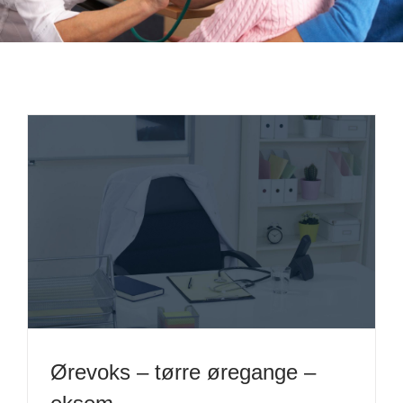
Ørevoks – tørre øregange –