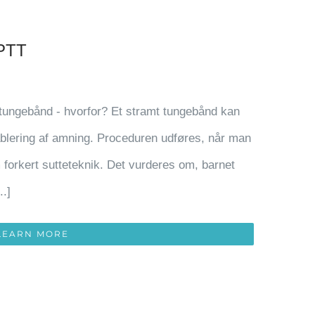
/PTT
 tungebånd - hvorfor? Et stramt tungebånd kan
ablering af amning. Proceduren udføres, når man
m forkert sutteteknik. Det vurderes om, barnet
..]
LEARN MORE