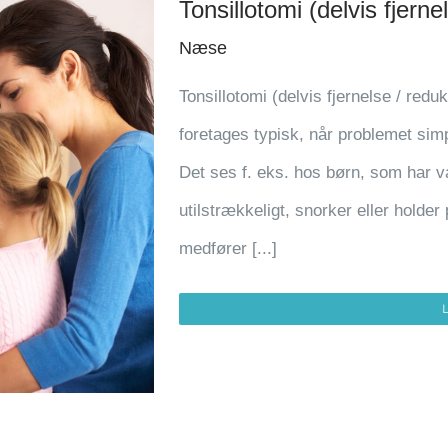
Tonsillotomi (delvis fjern
Næse
Tonsillotomi (delvis fjernelse / redu
foretages typisk, når problemet sim
Det ses f. eks. hos børn, som har v
utilstrækkeligt, snorker eller holde
medfører [...]