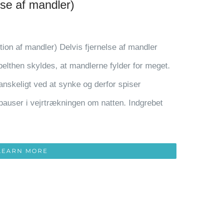
else af mandler)
ktion af mandler) Delvis fjernelse af mandler
pelthen skyldes, at mandlerne fylder for meget.
anskeligt ved at synke og derfor spiser
r pauser i vejrtrækningen om natten. Indgrebet
LEARN MORE